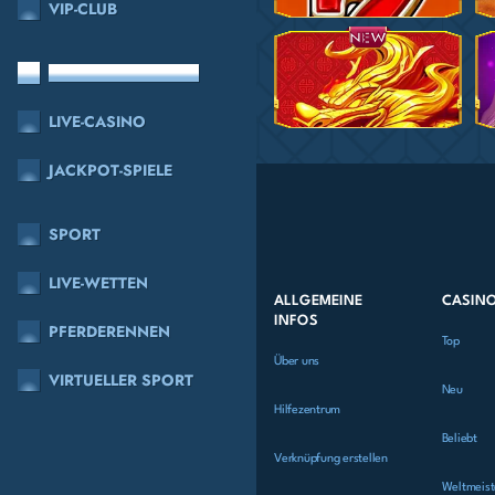
VIP-CLUB
NEW
SPIELEN
CASINO
LIVE-CASINO
JACKPOT-SPIELE
SPORT
LIVE-WETTEN
ALLGEMEINE
CASIN
INFOS
PFERDERENNEN
Top
Über uns
VIRTUELLER SPORT
Neu
Hilfezentrum
Beliebt
Verknüpfung erstellen
Weltmeist