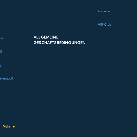
Turniere
VIP-Club
ALLGEMEINE
nis
GESCHÄFTSBEDINGUNGEN
ll
y
 Football
Mehr