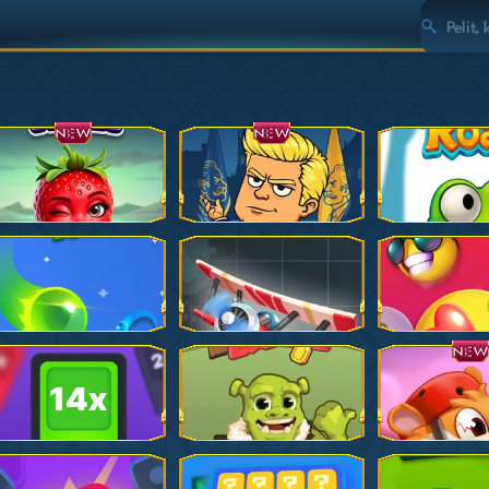
Pelit,
NEW
NEW
PELAA
PELAA
PELA
PELAA
PELAA
PELA
NEW
PELAA
PELAA
PELA
PELAA
PELAA
PELA