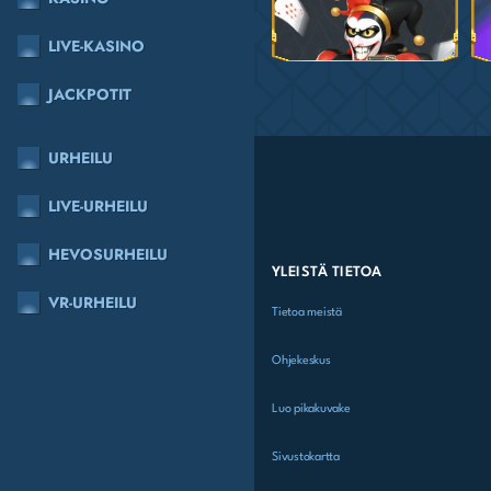
LIVE-KASINO
JACKPOTIT
URHEILU
LIVE-URHEILU
HEVOSURHEILU
YLEISTÄ TIETOA
VR-URHEILU
Tietoa meistä
Ohjekeskus
Luo pikakuvake
Sivustokartta