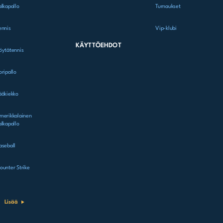
alkapallo
Turnaukset
ennis
Vip-klubi
KÄYTTÖEHDOT
öytätennis
oripallo
ääkiekko
merikkalainen
alkapallo
aseball
ounter Strike
Lisää