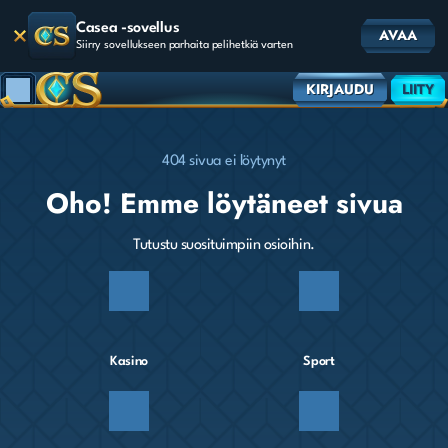
Casea -sovellus
AVAA
Siirry sovellukseen parhaita pelihetkiä varten
KIRJAUDU
LIITY
404 sivua ei löytynyt
Oho! Emme löytäneet sivua
Tutustu suosituimpiin osioihin.
Kasino
Sport