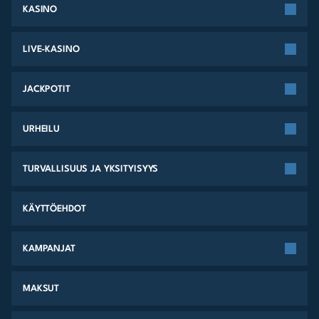
KASINO
LIVE-KASINO
JACKPOTIT
URHEILU
TURVALLISUUS JA YKSITYISYYS
KÄYTTÖEHDOT
KAMPANJAT
MAKSUT