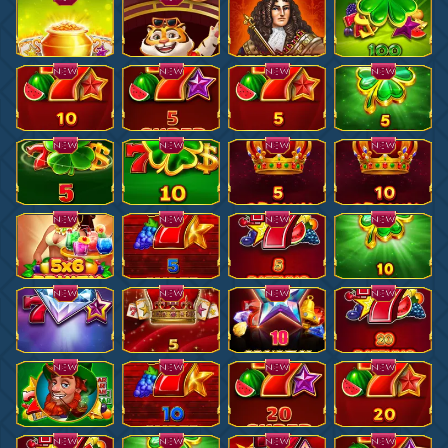
IGRAJ
IGRAJ
IGRAJ
IGRAJ
NEW
NEW
NEW
NEW
IGRAJ
IGRAJ
IGRAJ
IGRAJ
NEW
NEW
NEW
NEW
IGRAJ
IGRAJ
IGRAJ
IGRAJ
NEW
NEW
NEW
NEW
IGRAJ
IGRAJ
IGRAJ
IGRAJ
NEW
NEW
NEW
NEW
IGRAJ
IGRAJ
IGRAJ
IGRAJ
NEW
NEW
NEW
NEW
IGRAJ
IGRAJ
IGRAJ
IGRAJ
NEW
NEW
NEW
NEW