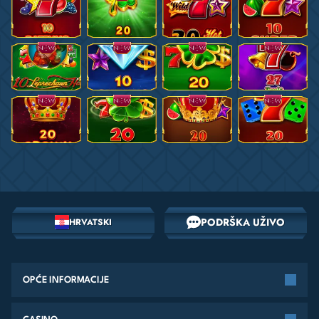
IGRAJ
IGRAJ
IGRAJ
IGRAJ
NEW
NEW
NEW
NEW
IGRAJ
IGRAJ
IGRAJ
IGRAJ
NEW
NEW
NEW
NEW
IGRAJ
IGRAJ
IGRAJ
IGRAJ
PODRŠKA UŽIVO
HRVATSKI
OPĆE INFORMACIJE