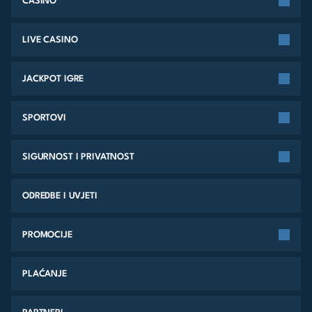
CASINO
LIVE CASINO
JACKPOT IGRE
SPORTOVI
SIGURNOST I PRIVATNOST
ODREDBE I UVJETI
PROMOCIJE
PLAĆANJE