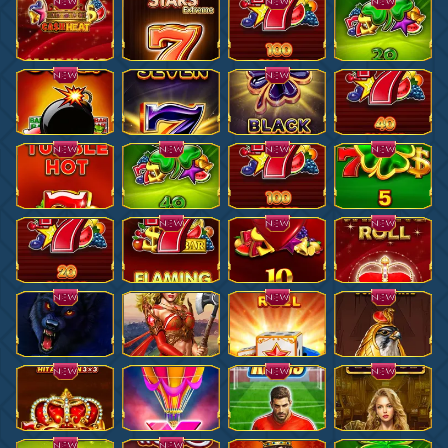
NEW
NEW
NEW
IGRAJ
IGRAJ
IGRAJ
IGRAJ
NEW
NEW
IGRAJ
IGRAJ
IGRAJ
IGRAJ
NEW
NEW
NEW
NEW
IGRAJ
IGRAJ
IGRAJ
IGRAJ
NEW
NEW
NEW
IGRAJ
IGRAJ
IGRAJ
IGRAJ
NEW
NEW
NEW
IGRAJ
IGRAJ
IGRAJ
IGRAJ
NEW
NEW
NEW
IGRAJ
IGRAJ
IGRAJ
IGRAJ
NEW
NEW