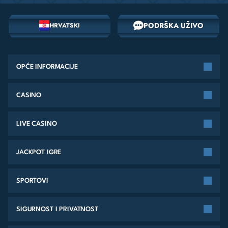
PODRŠKA UŽIVO
HRVATSKI
OPĆE INFORMACIJE
CASINO
LIVE CASINO
JACKPOT IGRE
SPORTOVI
SIGURNOST I PRIVATNOST