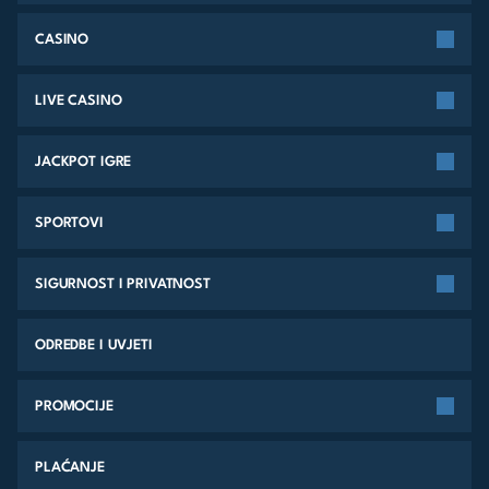
CASINO
LIVE CASINO
JACKPOT IGRE
SPORTOVI
SIGURNOST I PRIVATNOST
ODREDBE I UVJETI
PROMOCIJE
PLAĆANJE