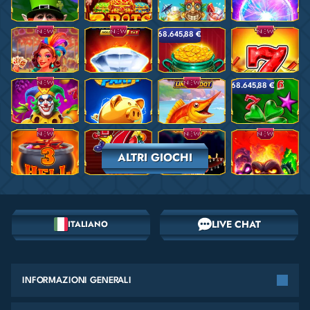
NEW
NEW
NEW
68.645,88 €
GIOCA
GIOCA
GIOCA
GIOCA
NEW
NEW
68.645,88 €
GIOCA
GIOCA
GIOCA
GIOCA
NEW
NEW
NEW
GIOCA
GIOCA
GIOCA
GIOCA
ALTRI GIOCHI
LIVE CHAT
ITALIANO
INFORMAZIONI GENERALI