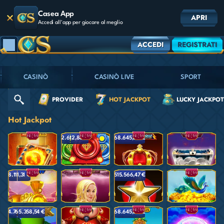
Casea App
APRI
Accedi all'app per giocare al meglio
ACCEDI
REGISTRATI
CASINÒ
CASINÒ LIVE
SPORT
PROVIDER
HOT JACKPOT
LUCKY JACKPOT
Hot Jackpot
NEW
NEW
NEW
NEW
2.612,86 €
68.645,88 €
GIOCA
GIOCA
GIOCA
GIOCA
NEW
NEW
NEW
8.111,31 €
515.566,47 €
GIOCA
GIOCA
GIOCA
GIOCA
NEW
NEW
NEW
4.765.358,54 €
68.645,88 €
GIOCA
GIOCA
GIOCA
GIOCA