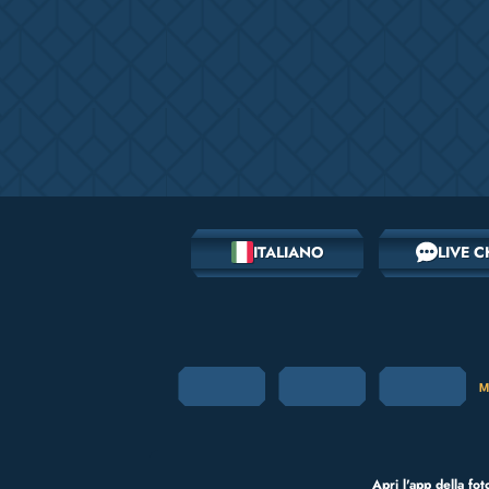
ITALIANO
LIVE C
M
Apri l'app della fo