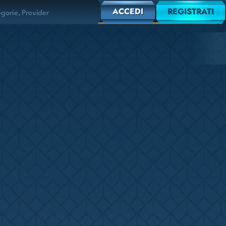
ACCEDI
REGISTRATI
egorie, Provider