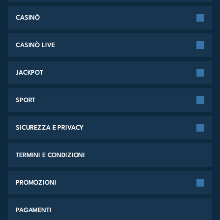
CASINÒ
CASINÒ LIVE
JACKPOT
SPORT
SICUREZZA E PRIVACY
TERMINI E CONDIZIONI
PROMOZIONI
PAGAMENTI