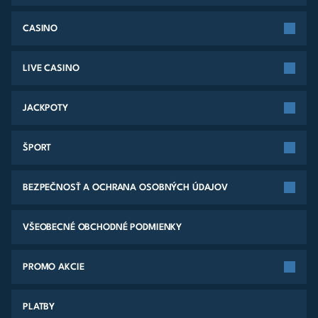
CASINO
LIVE CASINO
JACKPOTY
ŠPORT
BEZPEČNOSŤ A OCHRANA OSOBNÝCH ÚDAJOV
VŠEOBECNÉ OBCHODNÉ PODMIENKY
PROMO AKCIE
PLATBY