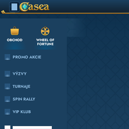
OBCHOD
WHEEL OF
FORTUNE
PROMO AKCIE
VÝZVY
TURNAJE
SPIN RALLY
VIP KLUB
CASINO