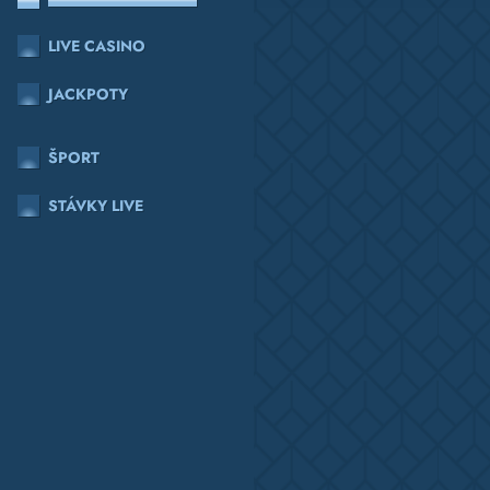
LIVE CASINO
JACKPOTY
ŠPORT
STÁVKY LIVE