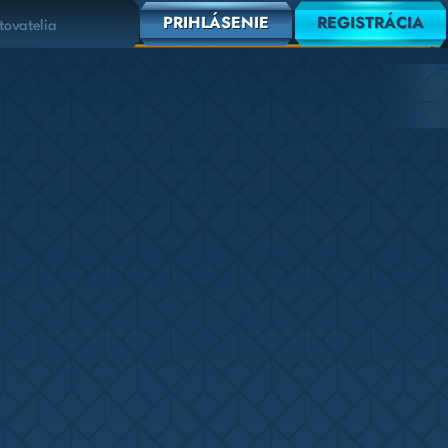
PRIHLÁSENIE
REGISTRÁCIA
tovatelia