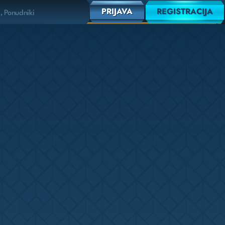
PRIJAVA
REGISTRACIJA
e, Ponudniki