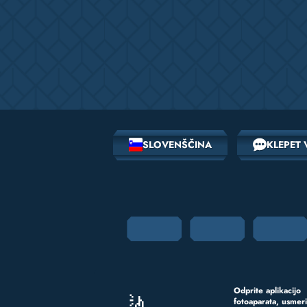
SLOVENŠČINA
KLEPET 
Odprite aplikacijo
fotoaparata, usmeri