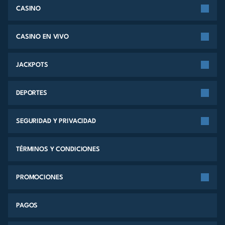
35
24
CASINO
9
8
36
20
0
7
10
CASINO EN VIVO
1
35
29
12
23
31
8
27
JACKPOTS
25
23
27
21
DEPORTES
5
30
1
18
5
SEGURIDAD Y PRIVACIDAD
3
4
13
1
TÉRMINOS Y CONDICIONES
15
12
20
PROMOCIONES
26
PAGOS
6
36