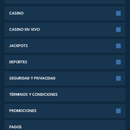
CASINO
CASINO EN VIVO
JACKPOTS
DEPORTES
SEGURIDAD Y PRIVACIDAD
TÉRMINOS Y CONDICIONES
PROMOCIONES
PAGOS