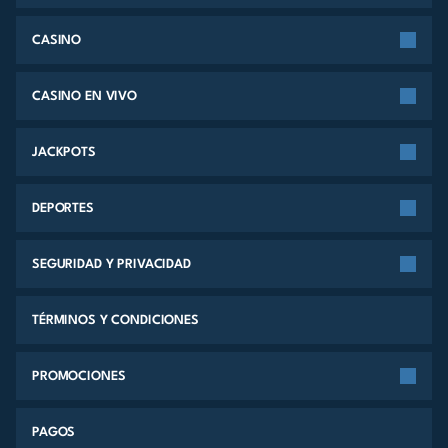
CASINO
CASINO EN VIVO
JACKPOTS
DEPORTES
SEGURIDAD Y PRIVACIDAD
TÉRMINOS Y CONDICIONES
PROMOCIONES
PAGOS