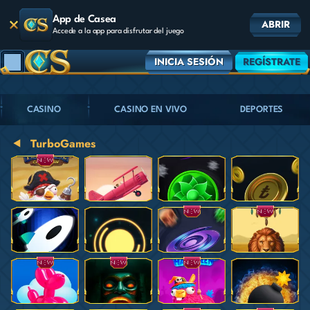
App de Casea
ABRIR
Accede a la app para disfrutar del juego
INICIA SESIÓN
REGÍSTRATE
CASINO
CASINO EN VIVO
DEPORTES
TurboGames
NEW
JUGAR
JUGAR
JUGAR
JUGAR
NEW
NEW
JUGAR
JUGAR
JUGAR
JUGAR
NEW
NEW
NEW
JUGAR
JUGAR
JUGAR
JUGAR