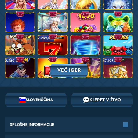
NEW
NEW
NEW
NEW
IGRAJTE
IGRAJTE
IGRAJTE
IGRAJTE
NEW
NEW
NEW
NEW
2.289,13 €
IGRAJTE
IGRAJTE
IGRAJTE
IGRAJTE
NEW
NEW
NEW
NEW
2.289,13 €
47.495,19 €
IGRAJTE
IGRAJTE
IGRAJTE
IGRAJTE
VEČ IGER
KLEPET V ŽIVO
SLOVENŠČINA
SPLOŠNE INFORMACIJE