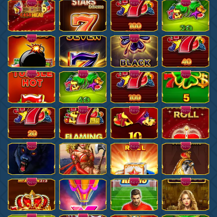
new
new
new
Παίξε
Παίξε
Παίξε
Παίξε
new
new
Παίξε
Παίξε
Παίξε
Παίξε
new
new
new
new
Παίξε
Παίξε
Παίξε
Παίξε
new
new
new
Παίξε
Παίξε
Παίξε
Παίξε
new
new
new
Παίξε
Παίξε
Παίξε
Παίξε
new
new
new
Παίξε
Παίξε
Παίξε
Παίξε