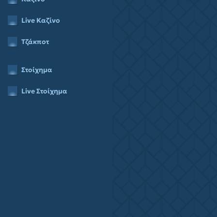
Live Καζίνο
Τζάκποτ
Στοίχημα
Live Στοίχημα