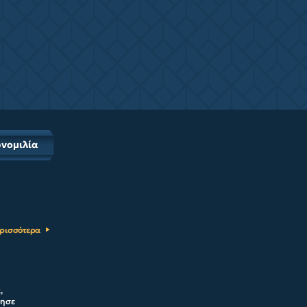
νομιλία
ρισσότερα
,
τησε