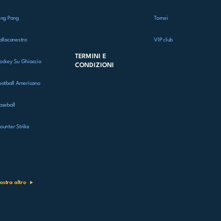
ing Pong
Tornei
allacanestro
VIP club
TERMINI E
ockey Su Ghiaccio
CONDIZIONI
ootball Americano
aseball
ounter Strike
ostra altro