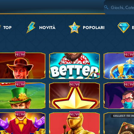
Giochi, Cat
TOP
NOVITÀ
POPOLARI
NEW
NEW
GIOCA
GIOCA
GIOC
NEW
NEW
NEW
GIOCA
GIOCA
GIOC
NEW
NEW
GIOCA
GIOCA
GIOC