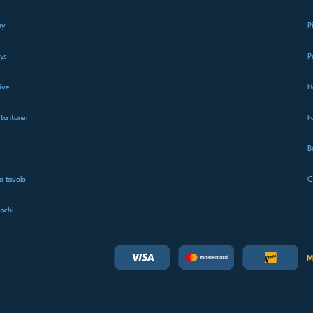
uy
P
ys
P
ive
H
stantanei
F
B
a tavolo
C
iochi
M