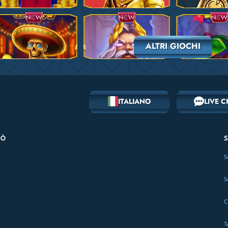
NEW
NEW
NEW
GIOCA
GIOCA
GIOC
ALTRI GIOCHI
ITALIANO
LIVE C
NÒ
S
S
C
T