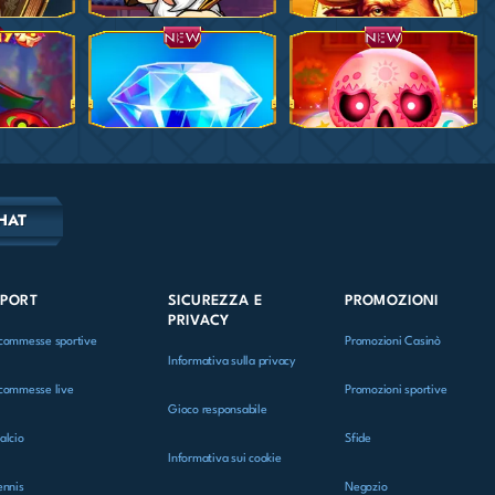
NEW
NEW
A
GIOCA
GIOCA
HAT
SPORT
SICUREZZA E
PROMOZIONI
PRIVACY
commesse sportive
Promozioni Casinò
Informativa sulla privacy
commesse live
Promozioni sportive
Gioco responsabile
alcio
Sfide
Informativa sui cookie
ennis
Negozio