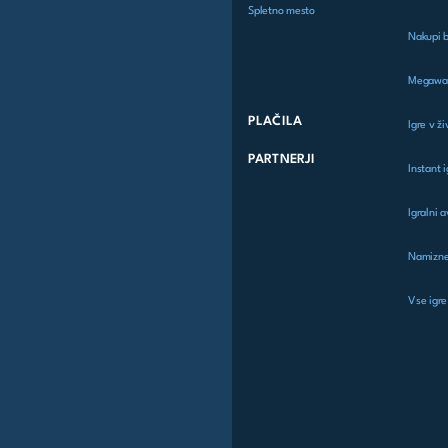
Spletno mesto
Nakupi 
Megawa
PLAČILA
Igre v ži
PARTNERJI
Instant i
Igralni 
Namizne
Vse igre