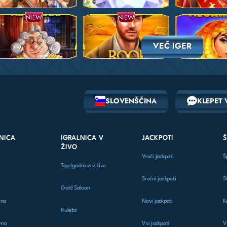
NEW
NEW
IGRAJTE
IGRAJTE
IGRAJ
VEČ IGER
SLOVENŠČINA
KLEPET 
NICA
IGRALNICA V
JACKPOTI
ŽIVO
Vroči jackpoti
Š
Top Igralnica v živo
Srečni jackpoti
S
Gold Saloon
eno
Novi jackpoti
K
Ruleta
vno
Vsi jackpoti
V