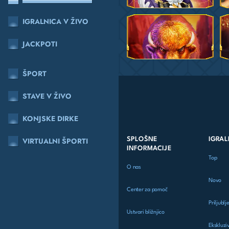
IGRALNICA V ŽIVO
IGRAJTE
JACKPOTI
ŠPORT
STAVE V ŽIVO
KONJSKE DIRKE
VIRTUALNI ŠPORTI
SPLOŠNE
IGRAL
INFORMACIJE
Top
O nas
Novo
Center za pomoč
Priljublj
Ustvari bližnjico
Ekskluzi