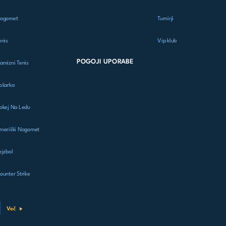
ogomet
Turnirji
enis
Vip klub
POGOJI UPORABE
amizni Tenis
ošarka
okej Na Ledu
meriški Nogomet
ejzbol
ounter Strike
Več