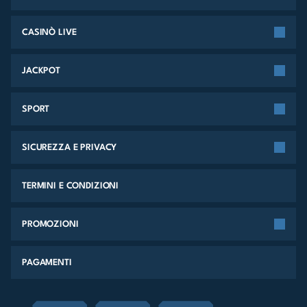
CASINÒ LIVE
JACKPOT
SPORT
SICUREZZA E PRIVACY
TERMINI E CONDIZIONI
PROMOZIONI
PAGAMENTI