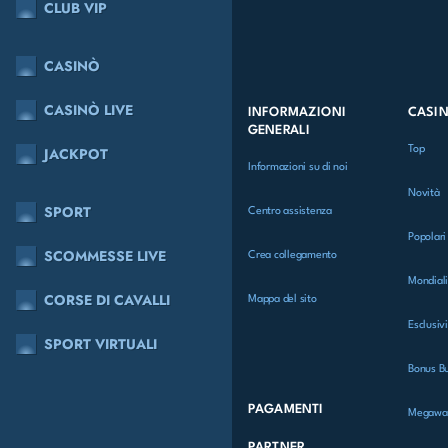
CLUB VIP
CASINÒ
CASINÒ LIVE
INFORMAZIONI
CASI
GENERALI
JACKPOT
Top
Informazioni su di noi
Novità
SPORT
Centro assistenza
Popolari
SCOMMESSE LIVE
Crea collegamento
Mondial
CORSE DI CAVALLI
Mappa del sito
Esclusivi
SPORT VIRTUALI
Bonus B
PAGAMENTI
Megawa
PARTNER