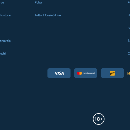
ive
Poker
P
stantanei
Tutto il Casinò Live
H
F
a tavolo
B
iochi
C
M