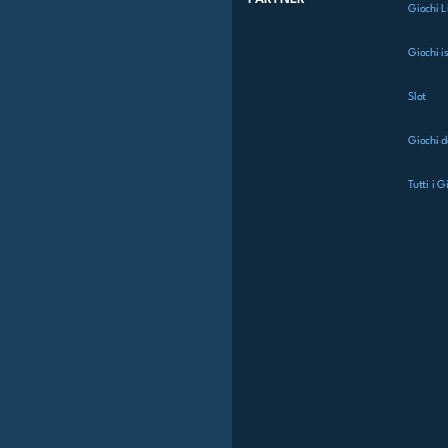
Giochi L
Giochi i
Slot
Giochi d
Tutti i G