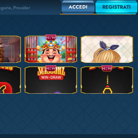
ACCEDI
REGISTRATI
egorie, Provider
NEW
A
GIOCA
GIOCA
NEW
NEW
A
GIOCA
GIOCA