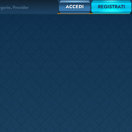
ACCEDI
REGISTRATI
egorie, Provider