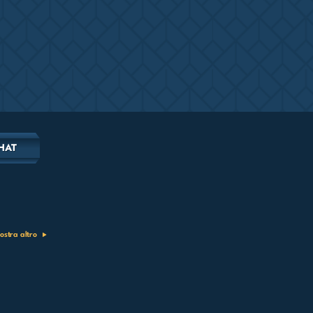
HAT
ostra altro