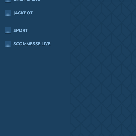
JACKPOT
SPORT
SCOMMESSE LIVE