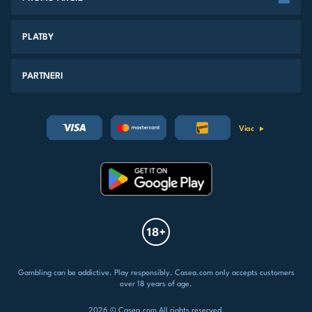
PLATBY
PARTNERI
Viac
Gambling can be addictive. Play responsibly. Casea.com only accepts customers
over 18 years of age.
2026 © Casea.com All rights reserved.