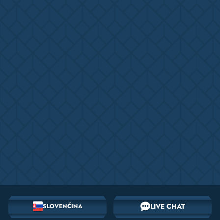
LIVE CHAT
SLOVENČINA