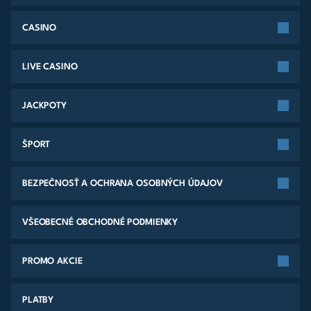
CASINO
LIVE CASINO
JACKPOTY
ŠPORT
BEZPEČNOSŤ A OCHRANA OSOBNÝCH ÚDAJOV
VŠEOBECNÉ OBCHODNÉ PODMIENKY
PROMO AKCIE
PLATBY