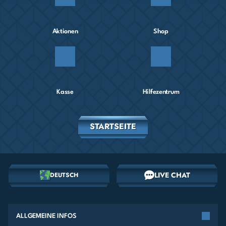
Aktionen
Shop
Kasse
Hilfezentrum
STARTSEITE
LIVE CHAT
DEUTSCH
ALLGEMEINE INFOS