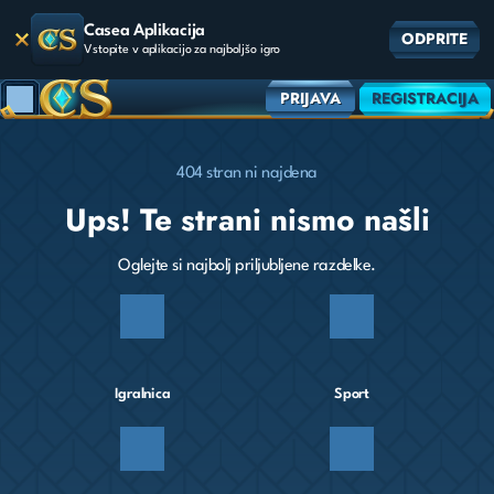
Casea Aplikacija
ODPRITE
Vstopite v aplikacijo za najboljšo igro
PRIJAVA
REGISTRACIJA
404 stran ni najdena
Ups! Te strani nismo našli
Oglejte si najbolj priljubljene razdelke.
Igralnica
Sport