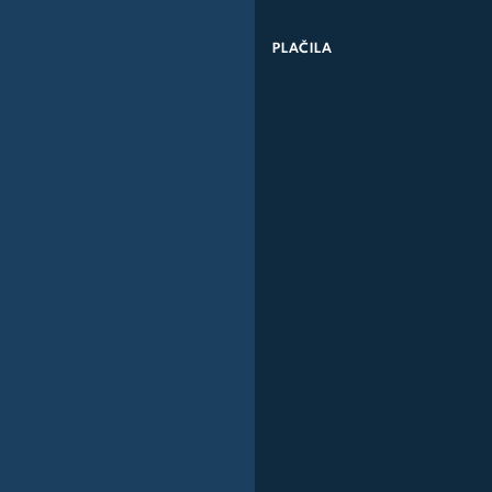
PLAČILA