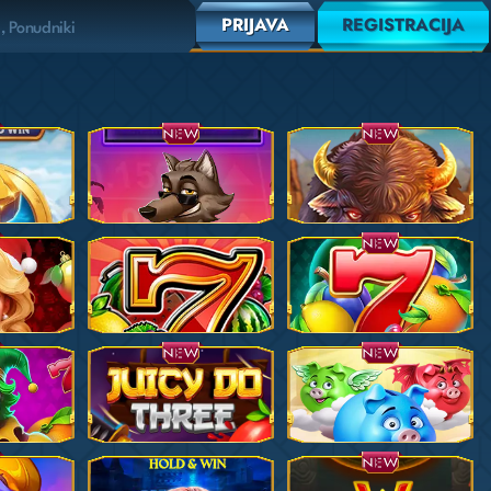
PRIJAVA
REGISTRACIJA
e, Ponudniki
NEW
NEW
TE
IGRAJTE
IGRAJTE
NEW
TE
IGRAJTE
IGRAJTE
NEW
NEW
TE
IGRAJTE
IGRAJTE
NEW
TE
IGRAJTE
IGRAJTE