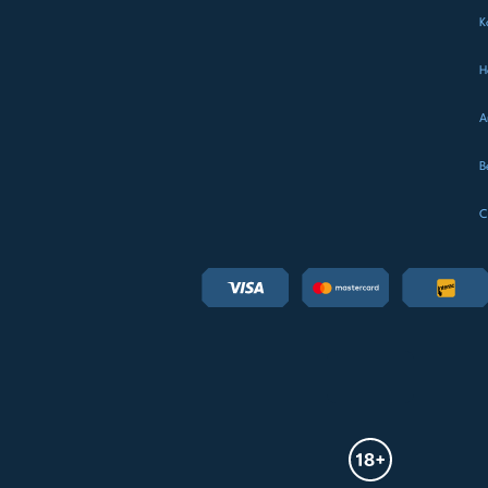
K
H
A
B
C