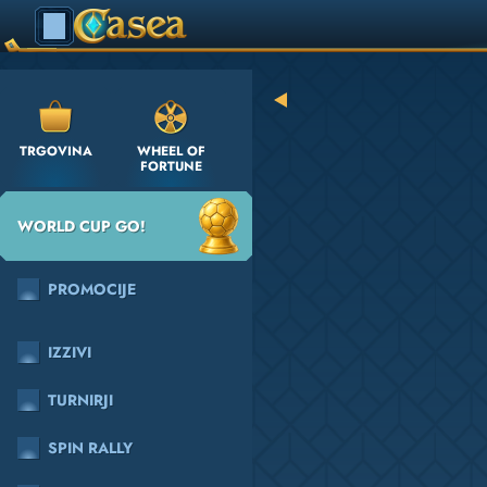
TRGOVINA
WHEEL OF
FORTUNE
WORLD CUP GO!
PROMOCIJE
IZZIVI
TURNIRJI
SPIN RALLY