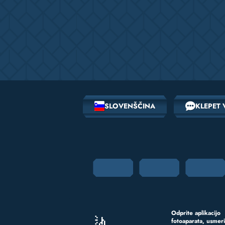
SLOVENŠČINA
KLEPET 
Odprite aplikacijo
fotoaparata, usmeri